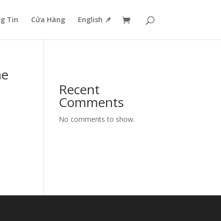
g Tin
Cửa Hàng
English 📌
he
Recent
Comments
No comments to show.