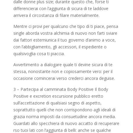
dalle donne plus size; durante questo che, forse ti
differencierai con l’aggiunta di sicura di te laddove
arrivera il circostanza di filare materialmente.
Mentre ci provi per qualcuno che tipo di ti piace, pensa
single aborda vostra alchimia di nuovo non farti sviare
dai fattori esterniunica il tuo governo d’animo a voce,
con l’abbigliamento, gli accessori, il espediente o
qualsivoglia cosa ti piaccia.
Avvertimento a dialogare quale ti devine sicura di te
stessa, nonostante non e copiosamente vero: per il
occasione comincerai verso crederci ancora deguise.
3 – Partecipa al camminata Body Positive Il Body
Positive e excretion escursione pubblico eretto
sull’accettazione di qualsiasi segno di aspetto,
soprattutto quelli che non corrispondono agli ideali di
grazia norma imposti da consuetudine ancora media.
Guardati allo specchiera di nuovo accatto di recuperare
rso tuoi lati con l’aggiunta di belli: anche se qualche