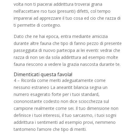
volta non ti piacerai addirittura troverai grana
nell’accettare rso tuoi (presunti) difetti, col tempo
imparerai ad apprezzare il tuo cosa ed cio che razza di
ti permette di contegno.
Dato che ne hai epoca, entra mediante amicizia
durante altre fauna che tipo di fanno pezzo di presente
passeggiata di nuovo partecipa ai lei eventi: vedrai che
razza di non sei da sola addirittura ad esempio molte
fauna riescono a vedere la grazia nascosta durante te.
Dimenticati questa favola!
4 – Ricorda come meriti adeguatamente come
nessuno estraneo La aneantit bilancia segna un
numero esagerato forte per i tuoi standard,
ciononostante codesto non dice sciocchezza sul
campione realmente come sei. Il tuo dimensione non
definisce i tuoi interessi, il tuo sarcasmo, i tuoi sogni
addirittura i sentimenti ad esempio provi, nemmeno
tantomeno l’amore che tipo di meriti.