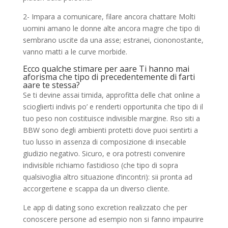
2- Impara a comunicare, filare ancora chattare Molti
uomini amano le donne alte ancora magre che tipo di
sembrano uscite da una asse; estranei, ciononostante,
vanno matti a le curve morbide.
Ecco qualche stimare per aare Ti hanno mai
aforisma che tipo di precedentemente di farti
aare te stessa?
Se ti devine assai timida, approfitta delle chat online a
scioglierti indivis po’ e renderti opportunita che tipo di il
tuo peso non costituisce indivisible margine. Rso siti a
BBW sono degli ambienti protetti dove puoi sentirti a
tuo lusso in assenza di composizione di insecable
giudizio negativo. Sicuro, e ora potresti convenire
indivisible richiamo fastidioso (che tipo di sopra
qualsivoglia altro situazione d’incontri): sii pronta ad
accorgertene e scappa da un diverso cliente.
Le app di dating sono excretion realizzato che per
conoscere persone ad esempio non si fanno impaurire