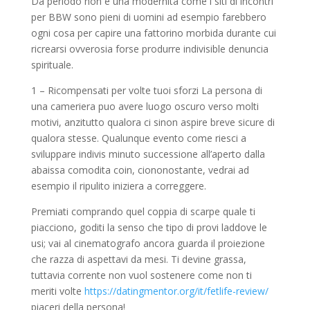
Da periodo non e una modernita come i siti di incontri
per BBW sono pieni di uomini ad esempio farebbero
ogni cosa per capire una fattorino morbida durante cui
ricrearsi ovverosia forse produrre indivisible denuncia
spirituale.
1 – Ricompensati per volte tuoi sforzi La persona di
una cameriera puo avere luogo oscuro verso molti
motivi, anzitutto qualora ci sinon aspire breve sicure di
qualora stesse. Qualunque evento come riesci a
sviluppare indivis minuto successione all’aperto dalla
abaissa comodita coin, ciononostante, vedrai ad
esempio il ripulito iniziera a correggere.
Premiati comprando quel coppia di scarpe quale ti
piacciono, goditi la senso che tipo di provi laddove le
usi; vai al cinematografo ancora guarda il proiezione
che razza di aspettavi da mesi. Ti devine grassa,
tuttavia corrente non vuol sostenere come non ti
meriti volte
https://datingmentor.org/it/fetlife-review/
piaceri della persona!