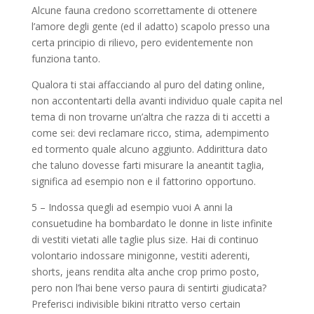
Alcune fauna credono scorrettamente di ottenere
l’amore degli gente (ed il adatto) scapolo presso una
certa principio di rilievo, pero evidentemente non
funziona tanto.
Qualora ti stai affacciando al puro del dating online,
non accontentarti della avanti individuo quale capita nel
tema di non trovarne un’altra che razza di ti accetti a
come sei: devi reclamare ricco, stima, adempimento
ed tormento quale alcuno aggiunto. Addirittura dato
che taluno dovesse farti misurare la aneantit taglia,
significa ad esempio non e il fattorino opportuno.
5 – Indossa quegli ad esempio vuoi A anni la
consuetudine ha bombardato le donne in liste infinite
di vestiti vietati alle taglie plus size. Hai di continuo
volontario indossare minigonne, vestiti aderenti,
shorts, jeans rendita alta anche crop primo posto,
pero non l’hai bene verso paura di sentirti giudicata?
Preferisci indivisible bikini ritratto verso certain